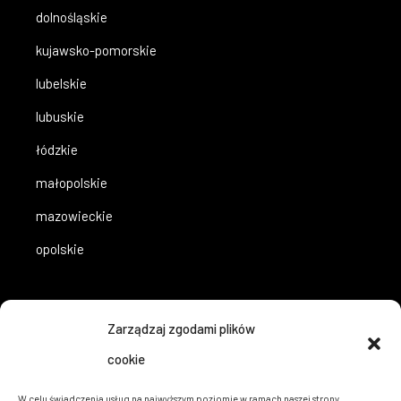
dolnośląskie
kujawsko-pomorskie
lubelskie
lubuskie
łódzkie
małopolskie
mazowieckie
opolskie
województwa
Zarządzaj zgodami plików
cookie
podkarpackie
W celu świadczenia usług na najwyższym poziomie w ramach naszej strony