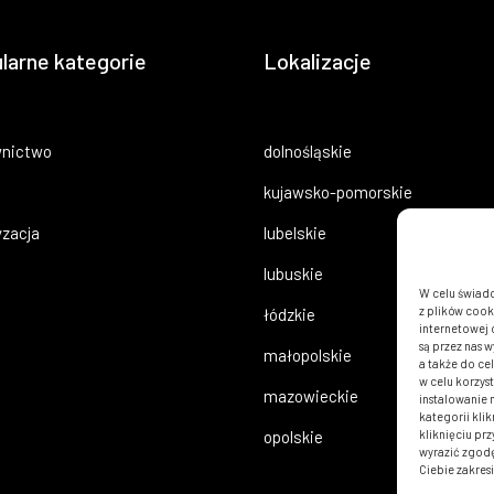
larne kategorie
Lokalizacje
nictwo
dolnośląskie
kujawsko-pomorskie
zacja
lubelskie
lubuskie
W celu świadc
z plików cook
łódzkie
internetowej 
są przez nas 
małopolskie
a także do ce
w celu korzys
mazowieckie
instalowanie
kategorii kli
opolskie
kliknięciu pr
wyrazić zgod
Ciebie zakresi