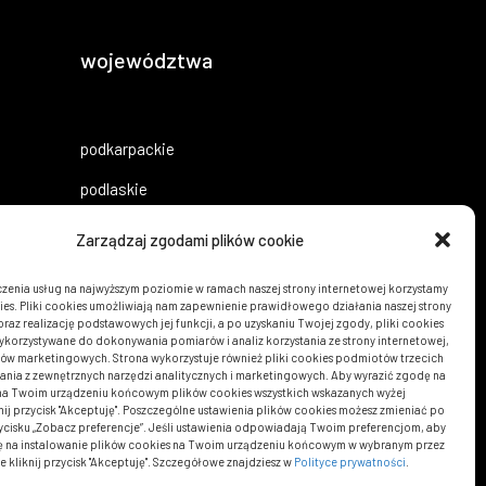
województwa
podkarpackie
podlaskie
pomorskie
Zarządzaj zgodami plików cookie
śląskie
zenia usług na najwyższym poziomie w ramach naszej strony internetowej korzystamy
ies. Pliki cookies umożliwiają nam zapewnienie prawidłowego działania naszej strony
świętokrzyskie
oraz realizację podstawowych jej funkcji, a po uzyskaniu Twojej zgody, pliki cookies
wykorzystywane do dokonywania pomiarów i analiz korzystania ze strony internetowej,
warmińsko-mazurskie
lów marketingowych. Strona wykorzystuje również pliki cookies podmiotów trzecich
tania z zewnętrznych narzędzi analitycznych i marketingowych. Aby wyrazić zgodę na
wielkopolskie
 na Twoim urządzeniu końcowym plików cookies wszystkich wskazanych wyżej
knij przycisk "Akceptuję". Poszczególne ustawienia plików cookies możesz zmieniać po
zycisku „Zobacz preferencje”. Jeśli ustawienia odpowiadają Twoim preferencjom, aby
zach.-pomorskie
ę na instalowanie plików cookies na Twoim urządzeniu końcowym w wybranym przez
e kliknij przycisk "Akceptuję". Szczegółowe znajdziesz w
Polityce prywatności
.