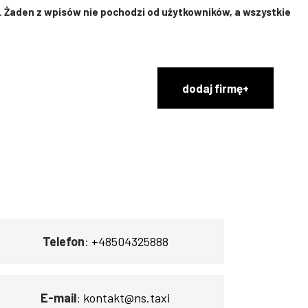
 Żaden z wpisów nie pochodzi od użytkowników, a wszystkie
dodaj firmę+
Telefon
:
+48504325888
E-mail
:
kontakt@ns.taxi