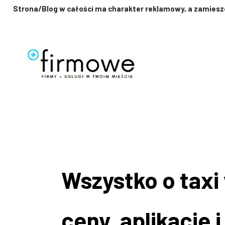
Strona/Blog w całości ma charakter reklamowy, a zamieszc
Przejdź
do
treści
Wszystko o taxi
ceny, aplikacje 