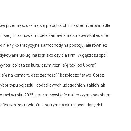
bów przemieszczania się po polskich miastach zarówno dla
aplikacji oraz nowe modele zamawiania kursów skutecznie
o nie tylko tradycyjne samochody na postoju, ale również
kowane usługi na lotnisko czy dla firm. W gąszczu opcji
e wynosi opłata za kurs, czym różni się taxi od Ubera?
się na komfort, oszczędności i bezpieczeństwo. Coraz
ybór typu pojazdu i dodatkowych udogodnień, takich jak
y taxi w roku 2025 jest rzeczywiście najlepszym sposobem
oniższym zestawieniu, opartym na aktualnych danych i