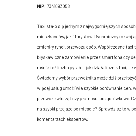
NIP:
7341093058
Taxi stało się jednym z najwygodniejszych sposo
mieszkańców, jak i turystów. Dynamiczny rozwój 
zmieniły rynek przewozu osób. Współczesne taxi t
błyskawiczne zamówienie przez smartfona czy dedy
rośnie też liczba pytań — jak działa licznik taxi, il
Świadomy wybór przewoźnika może dziś przełożyć 
więcej usług umożliwia szybkie porównanie cen, w
przewóz zwierząt czy płatności bezgotówkowe. Cz
na szybki przejazd po mieście? Sprawdzisz to w p
komentarzach ekspertów.